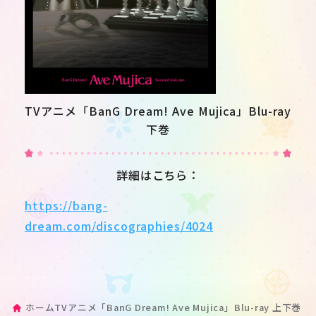
TVアニメ「BanG Dream! Ave Mujica」Blu-ray
下巻
詳細はこちら：
https://bang-
dream.com/discographies/4024
ホーム
TVアニメ「BanG Dream! Ave Mujica」Blu-ray 上下巻