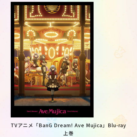
JP
EN
TVアニメ「BanG Dream! Ave Mujica」Blu-ray
上巻