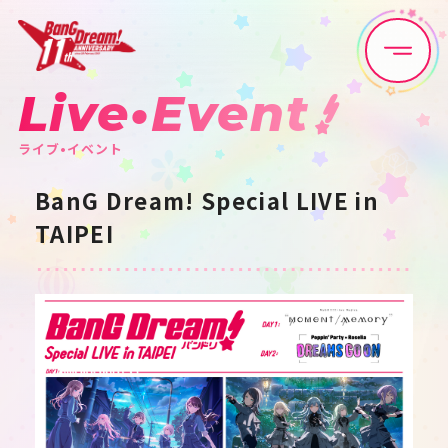
Live•Event
Home
News
ライブ•イベント
Live•Event
Discography
BanG Dream! Special LIVE in
TAIPEI
Artist
Anime
Game
Media
Schedule
About
Goods