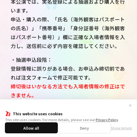
本公演では、実名登録による抽選および購入を行
います。
申込・購入の際、「氏名（海外観客はパスポート
の氏名）」「携帯番号」「身分証番号（海外観客
はパスポート番号）」欄に正確な入場者情報を入
力し、送信前に必ず内容を確認してください。
・抽選申込段階：
登録情報に誤りがある場合、お申込み締切前であ
れば注文フォームで修正可能です。
締切後はいかなる方法でも入場者情報の修正はで
きません。
✕
・一般発売段階：
This website uses cookies
「氏名（海外観客はパスポート氏名）」または
This site uses cookies. For more details, please see our
Privacy Policy
.
「身分証番号／パスポート番号」のどちらか一方
Allow all
Deny
Show details
に誤りがある場合（氏名は1文字まで、番号は1桁