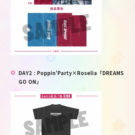
DAY2 : Poppin'Party×Roselia「DREAMS
GO ON」