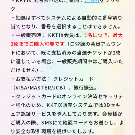
・KKTIX 実名お申込のご案内：
こちら
をクリッ
ク
・抽選はすべてシステムによる自動的に番号割り
当てとなり、番号を選択することはできません。
・一般販売時： KKTIX会員は、
1名につき、最大
2枚までご購入可能です
（ご登録の会員アカウン
トにおいて、既に支払済みの当選チケットが2枚
に達している場合、一般販売期間中はご購入いた
だけません）。
・お支払い方法： クレジットカード
（VISA/MASTER/JCB）、銀行振込。
・クレジットカードのオンライン決済セキュリテ
ィ強化のため、KKTIX販売システムでは3Dセキ
ュア認証サービスを導入しております。会員様が
ご購入の際、SMSにて確認コードをお送りし、よ
り安全な取引環境を提供いたします。