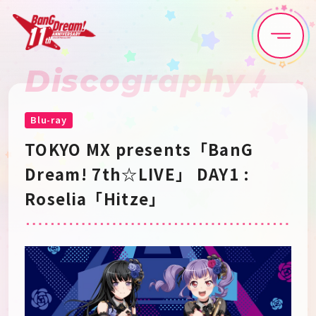
Discography
Home
News
Live•Event
Discography
Blu-ray
TOKYO MX presents「BanG 
Artist
Anime
Dream! 7th☆LIVE」 DAY1 : 
Roselia「Hitze」
Game
Media
Schedule
About
Goods