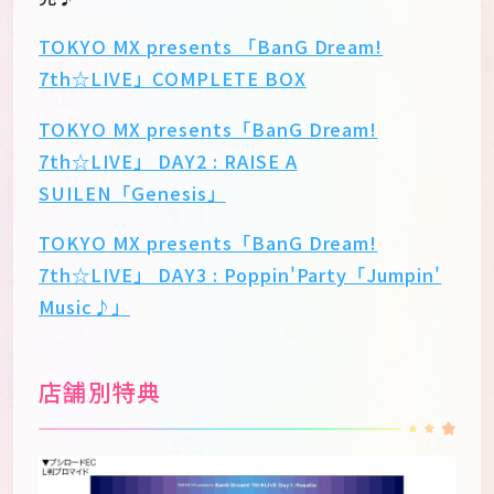
TOKYO MX presents 「BanG Dream!
7th☆LIVE」COMPLETE BOX
TOKYO MX presents「BanG Dream!
7th☆LIVE」 DAY2 : RAISE A
SUILEN「Genesis」
TOKYO MX presents「BanG Dream!
7th☆LIVE」 DAY3 : Poppin'Party「Jumpin'
Music♪」
店舗別特典