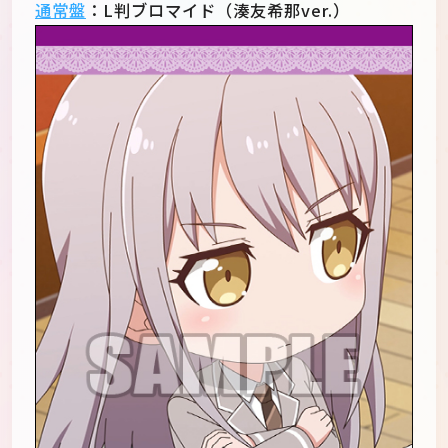
通常盤
：L判ブロマイド（湊友希那ver.）