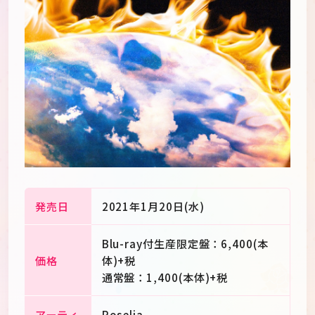
発売日
2021年1月20日(水)
Blu-ray付生産限定盤：6,400(本
JP
EN
価格
体)+税
通常盤：1,400(本体)+税
アーティ
Roselia