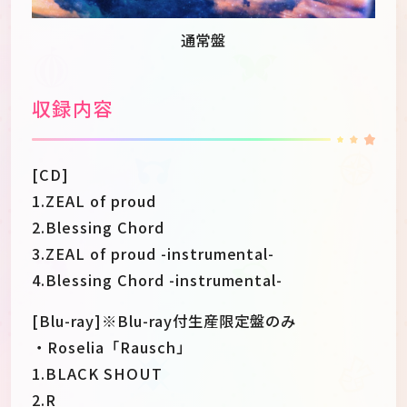
通常盤
収録内容
[CD]
1.ZEAL of proud
2.Blessing Chord
3.ZEAL of proud -instrumental-
4.Blessing Chord -instrumental-
[Blu-ray]※Blu-ray付生産限定盤のみ
・Roselia「Rausch」
1.BLACK SHOUT
2.R