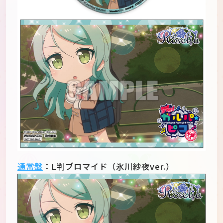
通常盤
：L判ブロマイド（氷川紗夜ver.）