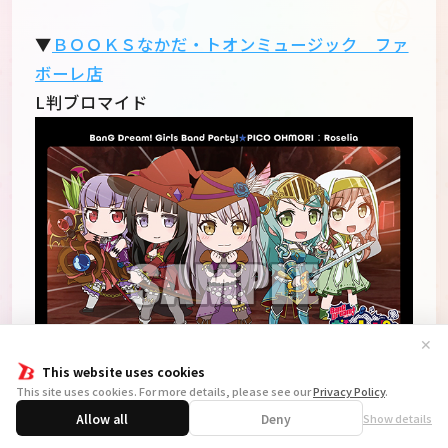
▼
ＢＯＯＫＳなかだ・トオンミュージック ファ
ボーレ店
L判ブロマイド
✕
This website uses cookies
This site uses cookies. For more details, please see our
Privacy Policy
.
Allow all
Deny
Show details