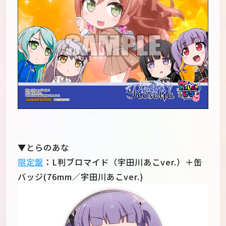
▼とらのあな
限定盤
：L判ブロマイド（宇田川あこver.）＋缶
バッジ(76mm／宇田川あこver.)