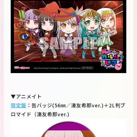
▼アニメイト
限定盤
：缶バッジ(56㎜／湊友希那ver.)＋2L判ブ
ロマイド（湊友希那ver.)