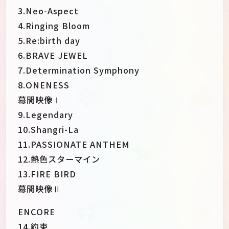
3.Neo-Aspect
4.Ringing Bloom
5.Re:birth day
6.BRAVE JEWEL
7.Determination Symphony
8.ONENESS
幕間映像Ⅰ
9.Legendary
10.Shangri-La
11.PASSIONATE ANTHEM
12.熱色スターマイン
13.FIRE BIRD
幕間映像Ⅱ
ENCORE
14.約束