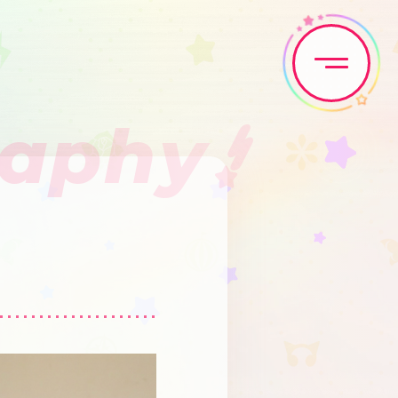
raphy
Home
News
Live•Event
Discography
Artist
Anime
Game
Media