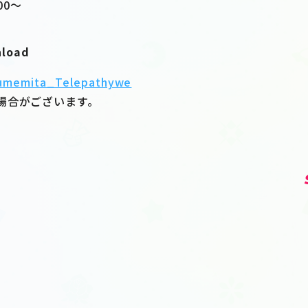
00〜
nload
/yumemita_Telepathywe
場合がございます。
ト