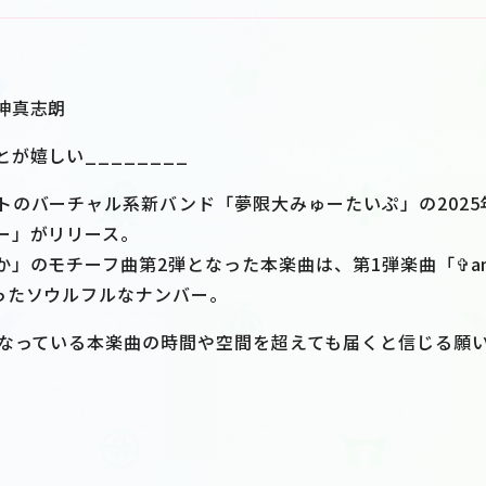
神真志朗
が嬉しい________
トのバーチャル系新バンド「夢限大みゅーたいぷ」の2025
ー」がリリース。
」のモチーフ曲第2弾となった本楽曲は、第1弾楽曲「✞an
ったソウルフルなナンバー。
もなっている本楽曲の時間や空間を超えても届くと信じる願い