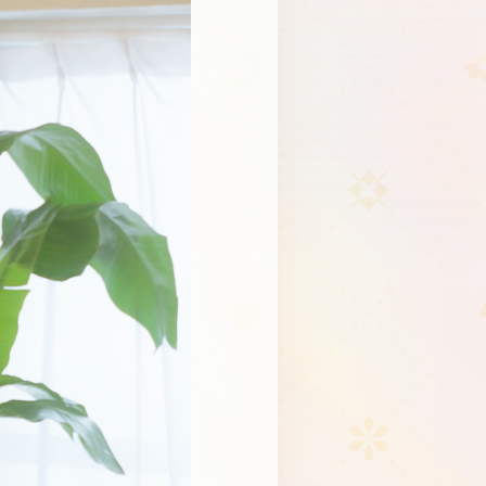
Schedule
About
Goods
JP
EN