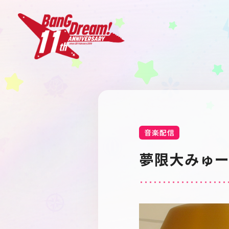
音楽配信
夢限大みゅ