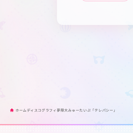
ホーム
ディスコグラフィ
夢限大みゅーたいぷ「テレパシー」