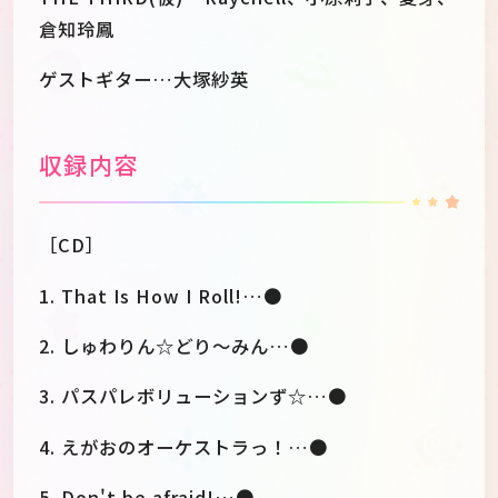
倉知玲鳳
ゲストギター…大塚紗英
収録内容
［CD］
1. That Is How I Roll!…●
2. しゅわりん☆どり～みん…●
3. パスパレボリューションず☆…●
4. えがおのオーケストラっ！…●
5. Don't be afraid!…●