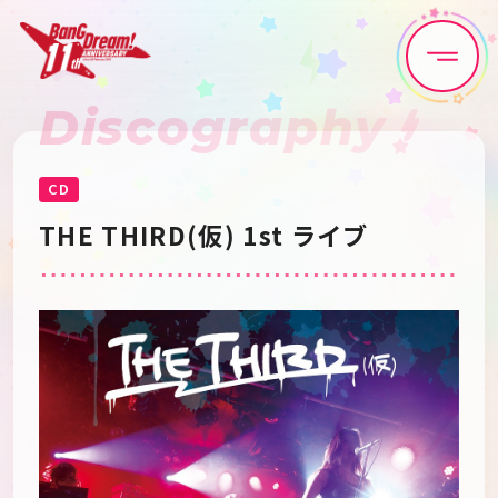
Discography
Home
News
Live•Event
Discography
CD
THE THIRD(仮) 1st ライブ
Artist
Anime
Game
Media
Schedule
About
Goods