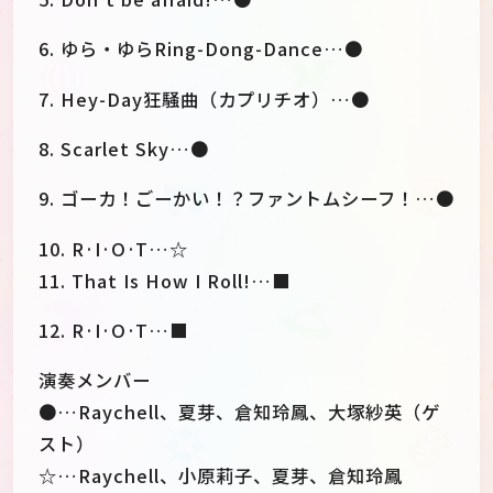
6. ゆら・ゆらRing-Dong-Dance…●
7. Hey-Day狂騒曲（カプリチオ）…●
8. Scarlet Sky…●
9. ゴーカ！ごーかい！？ファントムシーフ！…●
10. R·I·O·T…☆
11. That Is How I Roll!…■
12. R·I·O·T…■
演奏メンバー
●…Raychell、夏芽、倉知玲鳳、大塚紗英（ゲ
スト）
☆…Raychell、小原莉子、夏芽、倉知玲鳳