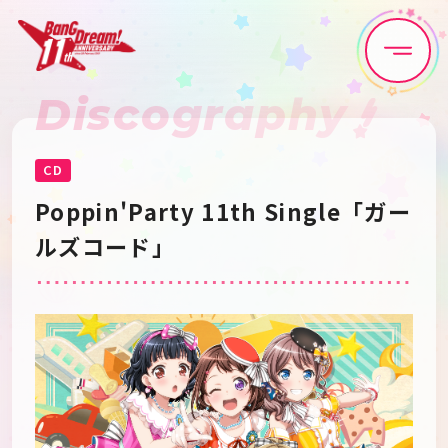
Discography
Home
News
Live•Event
Discography
CD
Poppin'Party 11th Single「ガー
Artist
Anime
ルズコード」
Game
Media
Schedule
About
Goods