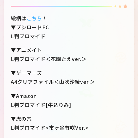
絵柄は
こちら
！
▼ブシロードEC
L判ブロマイド
▼アニメイト
L判ブロマイド＜花園たえver.＞
▼ゲーマーズ
A4クリアファイル＜山吹沙綾ver.＞
▼Amazon
L判ブロマイド[牛込りみ]
▼虎の穴
L判ブロマイド<市ヶ谷有咲Ver.>