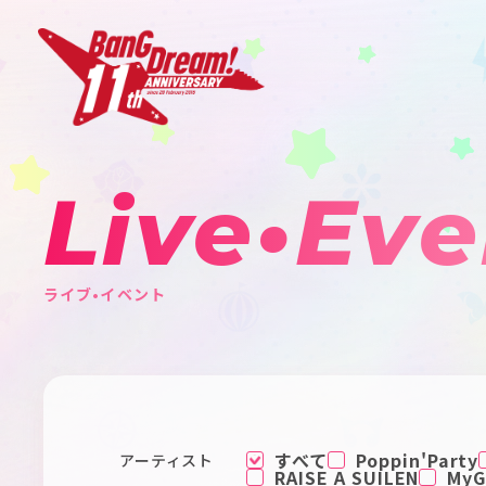
Live•Eve
ライブ•イベント
すべて
Poppin'Party
アーティスト
RAISE A SUILEN
MyGO