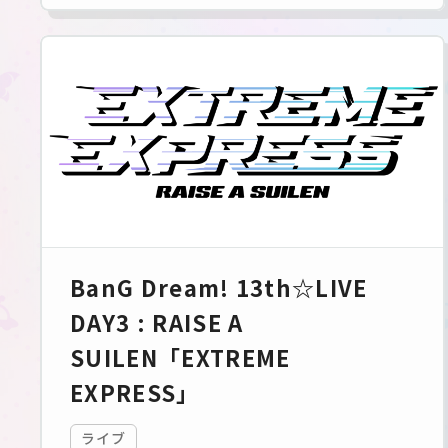
BanG Dream! 13th☆LIVE
DAY3 : RAISE A
SUILEN「EXTREME
EXPRESS」
ライブ