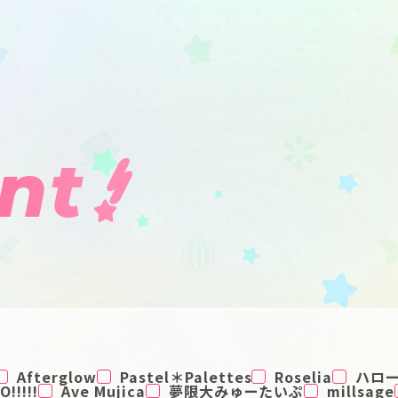
nt
Afterglow
Pastel＊Palettes
Roselia
ハロ
!!!!!
Ave Mujica
夢限大みゅーたいぷ
millsage