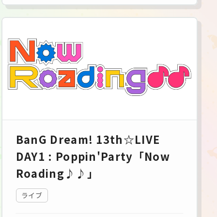
BanG Dream! 13th☆LIVE
DAY1 : Poppin'Party「Now
Roading♪♪」
ライブ