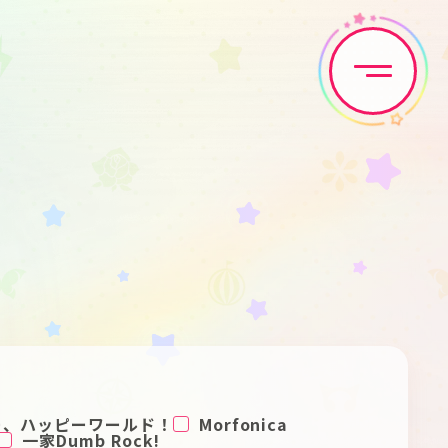
Home
News
Live•Event
Discography
Artist
Anime
Game
Media
ー、ハッピーワールド！
Morfonica
一家Dumb Rock!