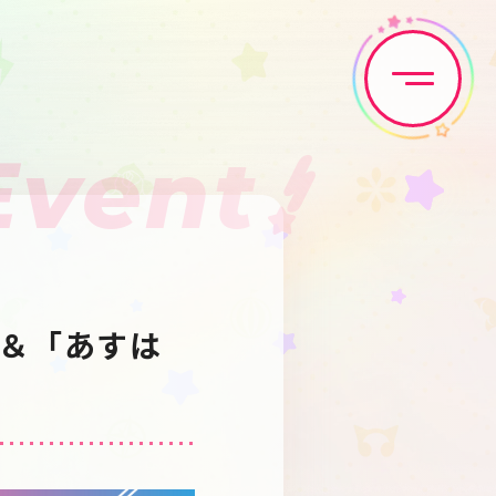
Event
Home
News
Live•Event
Discography
＆「あすは
Artist
Anime
Game
Media