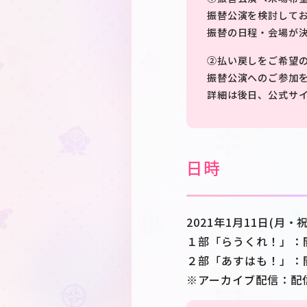
振替公演を検討して
振替の日程・会場が
②払い戻しをご希望
振替公演へのご参加
詳細は後日、公式サ
日時
2021年1月11日(月・祝
１部「らうくれ！」：
２部「あすはも！」：開演
※アーカイブ配信：配信終