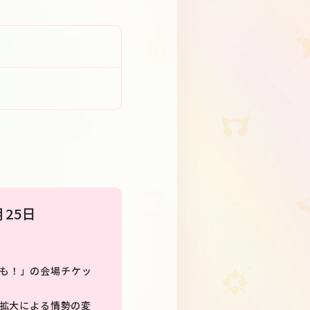
！
25日
はも！」の会場チケッ
拡大による情勢の変