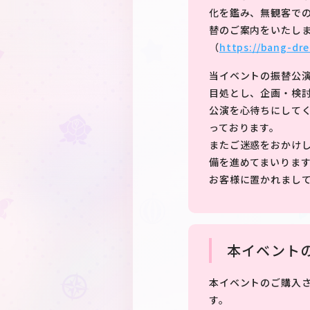
化を鑑み、無観客での
替のご案内をいたし
（
https://bang-dr
当イベントの振替公
目処とし、企画・検
公演を心待ちにして
っております。
またご迷惑をおかけ
備を進めてまいりま
お客様に置かれまし
本イベントの
本イベントのご購入
す。