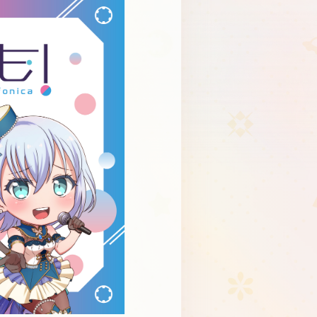
Schedule
About
Goods
JP
EN