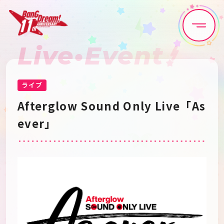
Live•Event
Home
News
Live•Event
Discography
ライブ
Afterglow Sound Only Live「As
Artist
Anime
ever」
Game
Media
Schedule
About
Goods