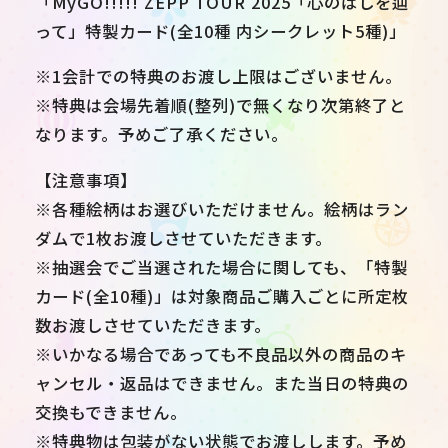
「MyGO!!!!! ZEPP TOUR 2025「心のはしを辿
って」特製カード(全10種 内シークレット5種)」
※1会計での特典のお渡し上限はございません。
※特典は会場先着順(整列)で無くなり次第終了と
なります。予めご了承ください。
【注意事項】
※各種絵柄はお選びいただけません。絵柄はラン
ダムで1枚お渡しさせていただきます。
※抽選会でご当選された場合に関しても、「特製
カード(全10種)」は対象商品ご購入ごとに所定枚
数お渡しさせていただきます。
※いかなる場合であっても不良品以外の商品のキ
ャンセル・返品はできません。また当日の特典の
交換もできません。
※特典物は包装がない状態でお渡しします。予め