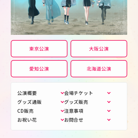
東京公演
大阪公演
愛知公演
北海道公演
公演概要
会場チケット
グッズ通販
グッズ販売
JP
EN
CD販売
注意事項
お祝い花
お問合せ