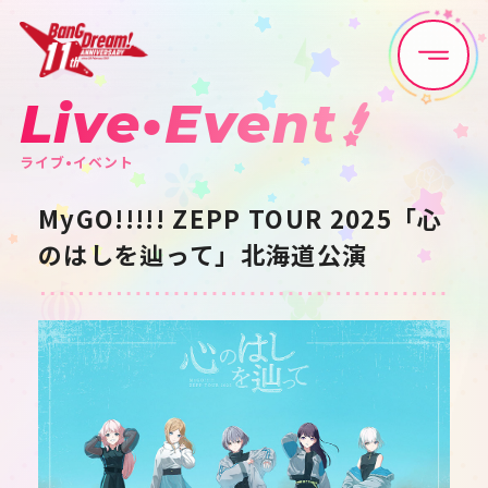
Live•Event
Home
News
ライブ•イベント
Live•Event
Discography
MyGO!!!!! ZEPP TOUR 2025「心
のはしを辿って」北海道公演
Artist
Anime
Game
Media
Schedule
About
Goods