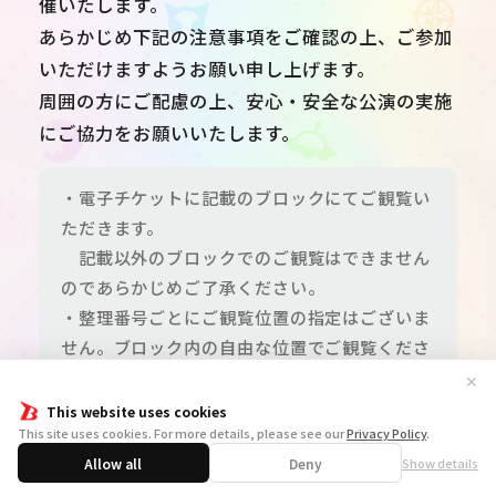
催いたします。
あらかじめ下記の注意事項をご確認の上、ご参加
いただけますようお願い申し上げます。
周囲の方にご配慮の上、安心・安全な公演の実施
にご協力をお願いいたします。
・電子チケットに記載のブロックにてご観覧い
ただきます。
記載以外のブロックでのご観覧はできません
のであらかじめご了承ください。
・整理番号ごとにご観覧位置の指定はございま
せん。ブロック内の自由な位置でご観覧くださ
い。
✕
・ご入場にあたっては、開場時間になりました
This website uses cookies
This site uses cookies. For more details, please see our
Privacy Policy
.
ら前方ブロックより順に、電子チケットに記載
Allow all
Deny
Show details
の整理番号順にお呼び出しをさせていただきま