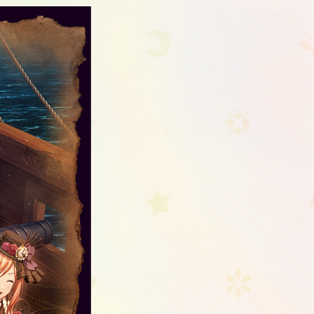
Schedule
About
Goods
JP
EN