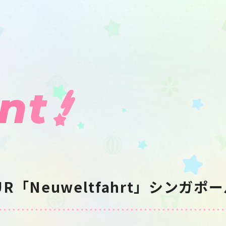
nt
 TOUR「Neuweltfahrt」シンガ