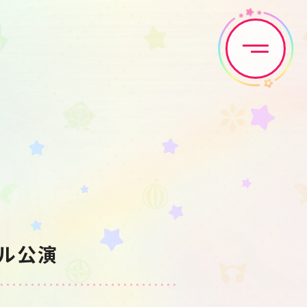
Home
News
Live•Event
Discography
Artist
Anime
ポール公演
Game
Media