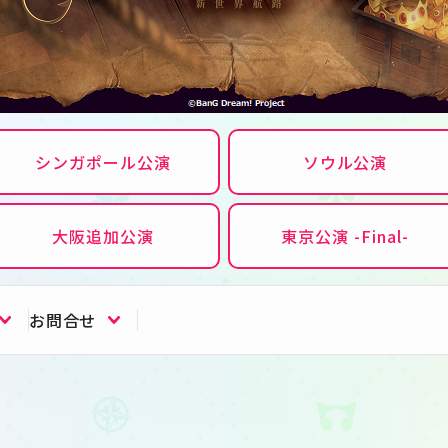
シンガポール公演
ソウル公演
大阪追加公演
東京公演 -Final-
お問合せ