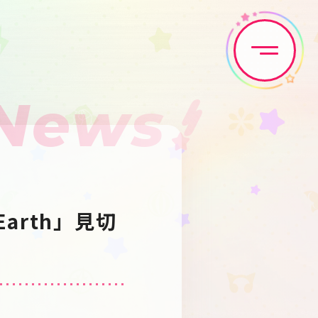
News
Home
News
Live•Event
Discography
 Earth」見切
Artist
Anime
Game
Media