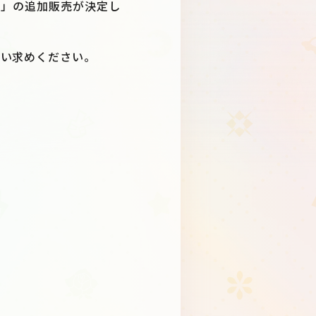
切れ席」の追加販売が決定し
Schedule
About
買い求めください。
Goods
JP
EN