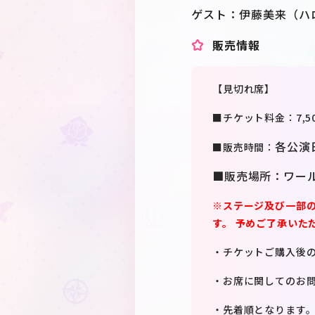
ゲスト：伊藤美来（ハ
販売情報
【見切れ席】
■チケット料金：7,50
各公演日
■販売時間：
■販売場所：ワー
※ステージ及び一部
す。 予めご了承いた
・チケットご購入後
・お席に関してのお
・先着順となります