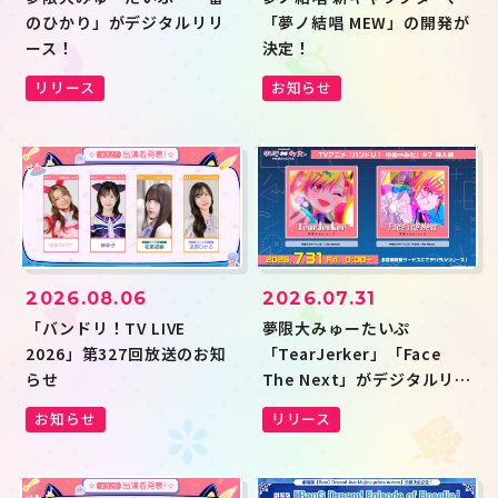
ハロー、ハッピーワールド！
Morfonica
RAISE A SUILEN
MyGO!!!!!
のひかり」がデジタルリリ
「夢ノ結唱 MEW」の開発が
Ave Mujica
夢限大みゅーたいぷ
ース！
決定！
millsage
一家Dumb Rock!
シャッフルユニット
その他
リリース
お知らせ
投稿年月
キーワード
検索
この条件で検索
2026.08.06
2026.07.31
「バンドリ！TV LIVE
夢限大みゅーたいぷ
2026」第327回放送のお知
「TearJerker」「Face
らせ
The Next」がデジタルリリ
JP
EN
ース！
お知らせ
リリース