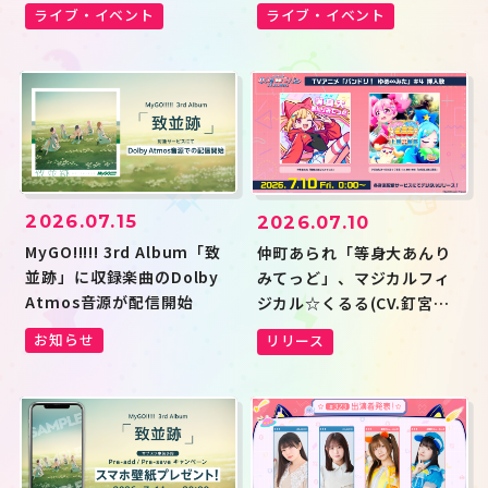
Ave Mujicaの出演が決定
ライブ・イベント
ライブ・イベント
2026.07.15
2026.07.10
MyGO!!!!! 3rd Album「致
仲町あられ「等身大あんり
並跡」に収録楽曲のDolby
みてっど」、マジカルフィ
Atmos音源が配信開始
ジカル☆くるる(CV.釘宮理
恵)「さらば上腕二頭筋」が
お知らせ
リリース
デジタルリリース！