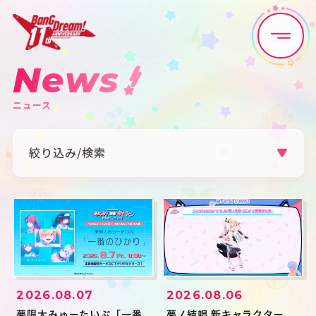
News
Home
News
ニュース
Live•Event
Discography
絞り込み/検索
Artist
Anime
カテゴリ
Game
Media
すべて
お知らせ
ライブ・イベント
リリース
グッズ
メディア
Schedule
About
アーティスト
2026.08.07
2026.08.06
すべて
Poppin'Party
Afterglow
Goods
Pastel＊Palettes
Roselia
夢限大みゅーたいぷ「一番
夢ノ結唱 新キャラクター、