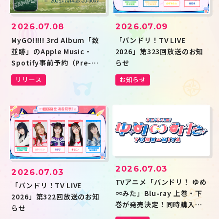
2026.07.08
2026.07.09
MyGO!!!!! 3rd Album「致
「バンドリ！TV LIVE
並跡」のApple Music・
2026」第323回放送のお知
Spotify事前予約（Pre-
らせ
add / Pre-save）キャンペ
リリース
お知らせ
ーン開催
2026.07.03
2026.07.03
TVアニメ「バンドリ！ ゆめ
「バンドリ！TV LIVE
∞みた」Blu-ray 上巻・下
2026」第322回放送のお知
巻が発売決定！同時購入キ
らせ
ャンペーンも開催決定！