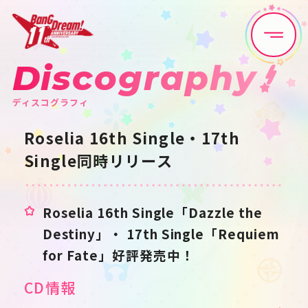
Discography
Home
News
ディスコグラフィ
Live•Event
Discography
Roselia 16th Single・17th
Single同時リリース
Artist
Anime
Game
Media
Roselia 16th Single「Dazzle the
Destiny」・ 17th Single「Requiem
Schedule
About
for Fate」好評発売中！
CD情報
Goods