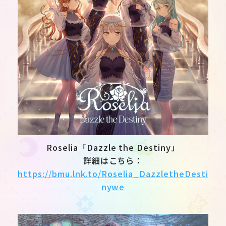
Roselia「Dazzle the Destiny」
詳細はこちら：
https://bmu.lnk.to/Roselia_DazzletheDesti
nywe