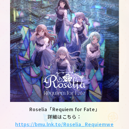
Roselia「Requiem for Fate」
詳細はこちら：
https://bmu.lnk.to/Roselia_Requiemwe