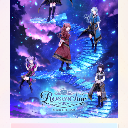
JP
EN