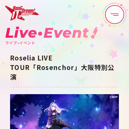
Live•Event
Home
News
ライブ•イベント
Live•Event
Discography
Roselia LIVE
TOUR「Rosenchor」大阪特別公
Artist
Anime
演
Game
Media
Schedule
About
Goods