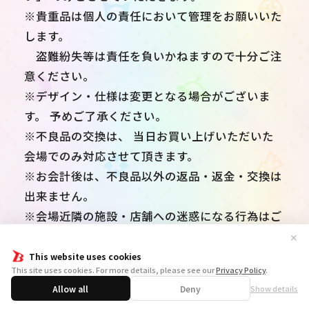
※貴重品は個人の責任において管理をお願いいた
します。
盗難紛失等は責任を負いかねますので十分ご注
意ください。
※デザイン・仕様は変更となる場合がございま
す。 予めご了承ください。
※不良品の交換は、 当日お買い上げいただいた
会場でのみ対応させて頂きます。
※お会計後は、不良品以外の返品・返金・交換は
出来ません。
※会場近隣の施設・店舗への迷惑になる行為はご
遠慮ください。
✕
※当日の混雑緩和のため、物販購入後から開場時
This website uses cookies
This site uses cookies. For more details, please see our
Privacy Policy
.
間までの間は、 会場付近での待機はご遠慮くだ
Allow all
Deny
Show details
さい。