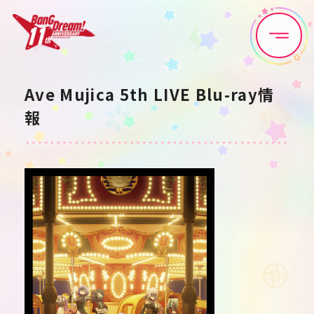
Home
News
Ave Mujica 5th LIVE Blu-ray情
報
Live•Event
Discography
Artist
Anime
Game
Media
Schedule
About
Goods