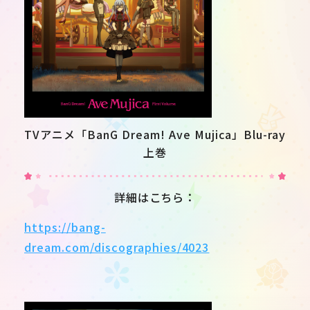
TVアニメ「BanG Dream! Ave Mujica」Blu-ray
上巻
詳細はこちら：
https://bang-
JP
EN
dream.com/discographies/4023