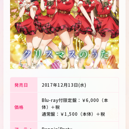
発売日
2017年12月13日(水)
Blu-ray付限定盤：￥6,000（本
JP
EN
価格
体）＋税
通常盤：￥1,500（本体）＋税
アーティ
Poppin'Party