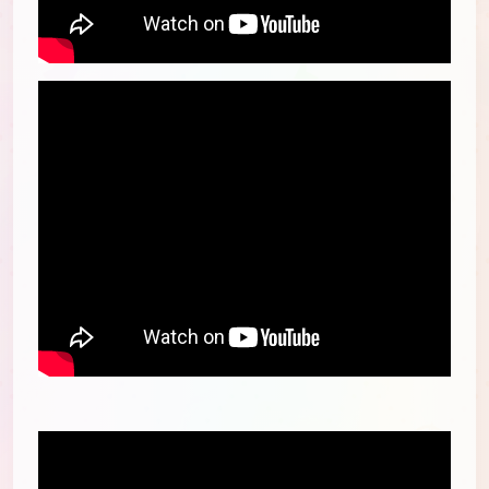
】?rel=0" frameborder="0"
allowfullscreen="">
】?rel=0" frameborder="0"
allowfullscreen="">