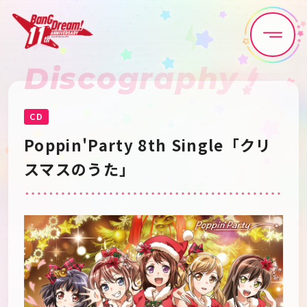
Discography
Home
News
Live•Event
Discography
CD
Poppin'Party 8th Single「クリ
Artist
Anime
スマスのうた」
Game
Media
Schedule
About
Goods