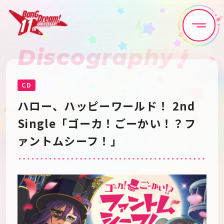
Discography
Home
News
Live•Event
Discography
CD
ハロー、ハッピーワールド！ 2nd 
Artist
Anime
Single「ゴーカ！ごーかい！？フ
ァントムシーフ！」
Game
Media
Schedule
About
Goods