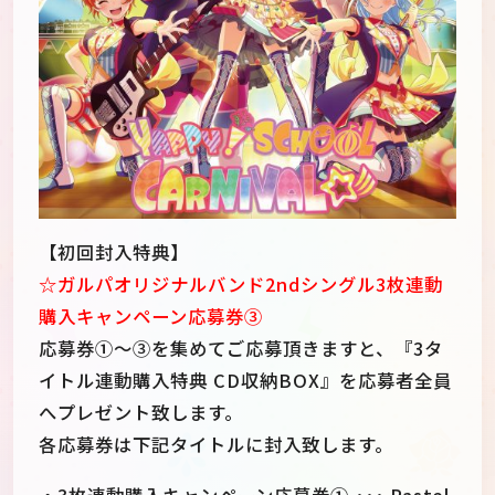
【初回封入特典】
☆ガルパオリジナルバンド2ndシングル3枚連動
購入キャンペーン応募券③
応募券①～③を集めてご応募頂きますと、『3タ
イトル連動購入特典 CD収納BOX』を応募者全員
へプレゼント致します。
各応募券は下記タイトルに封入致します。
・3枚連動購入キャンペーン応募券① ･･･ Pastel