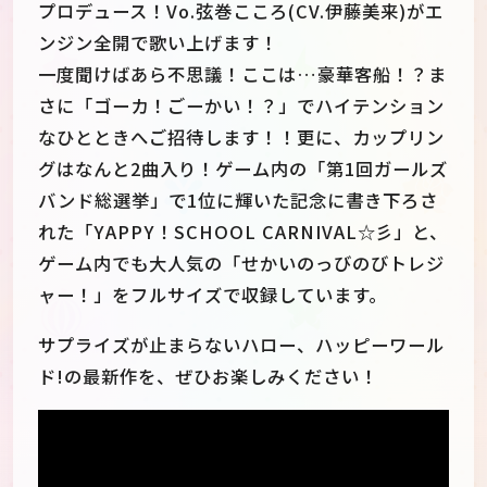
プロデュース！Vo.弦巻こころ(CV.伊藤美来)がエ
ンジン全開で歌い上げます！
一度聞けばあら不思議！ここは…豪華客船！？ま
さに「ゴーカ！ごーかい！？」でハイテンション
なひとときへご招待します！！更に、カップリン
グはなんと2曲入り！ゲーム内の「第1回ガールズ
バンド総選挙」で1位に輝いた記念に書き下ろさ
れた「YAPPY！SCHOOL CARNIVAL☆彡」と、
ゲーム内でも大人気の「せかいのっびのびトレジ
ャー！」をフルサイズで収録しています。
サプライズが止まらないハロー、ハッピーワール
ド!の最新作を、ぜひお楽しみください！