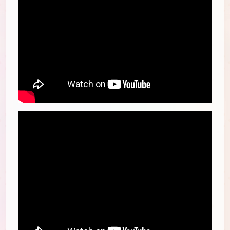
】?rel=0" frameborder="0"
allowfullscreen="">
】?rel=0" frameborder="0"