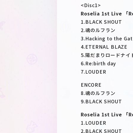
<Disc1>
Roselia 1st Live 「
1.BLACK SHOUT
2.魂のルフラン
3.Hacking to the Ga
4.ETERNAL BLAZE
5.陽だまりロードナイ
6.Re:birth day
7.LOUDER
ENCORE
8.魂のルフラン
9.BLACK SHOUT
Roselia 1st Live
1.LOUDER
2.BLACK SHOUT