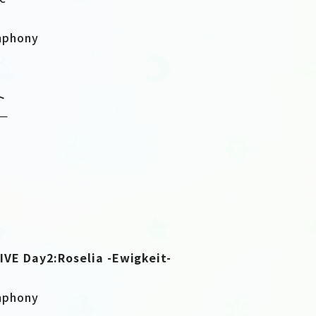
mphony
ト
T－
VE Day2:Roselia -Ewigkeit-
mphony