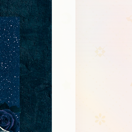
Schedule
About
Goods
JP
EN