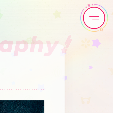
raphy
Home
News
Live•Event
Discography
Artist
Anime
Game
Media