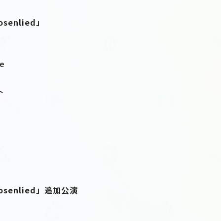
Rosenlied」
te
ト
 「Rosenlied」追加公演