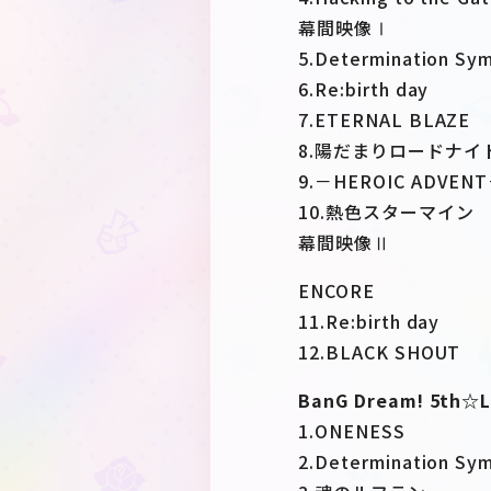
幕間映像Ⅰ
5.Determination Sy
6.Re:birth day
7.ETERNAL BLAZE
8.陽だまりロードナイ
9.－HEROIC ADVEN
10.熱色スターマイン
幕間映像Ⅱ
ENCORE
11.Re:birth day
12.BLACK SHOUT
BanG Dream! 5th☆LI
1.ONENESS
2.Determination Sy