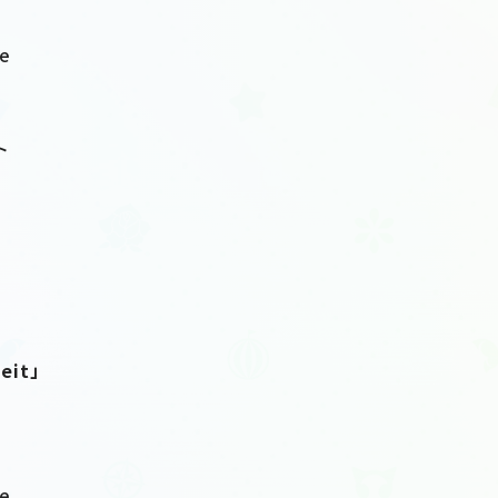
te
ト
Zeit」
te