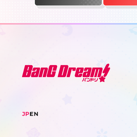
JP
EN