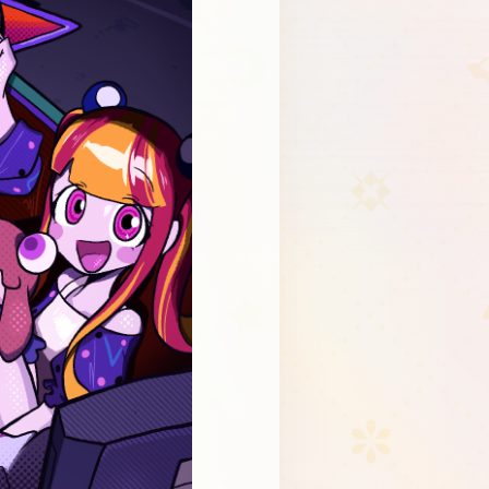
Schedule
About
Goods
JP
EN