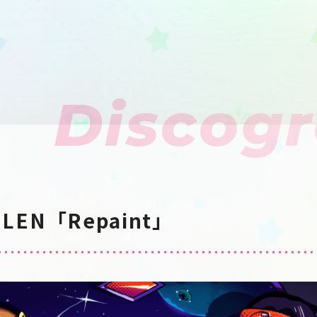
Discog
UILEN「Repaint」