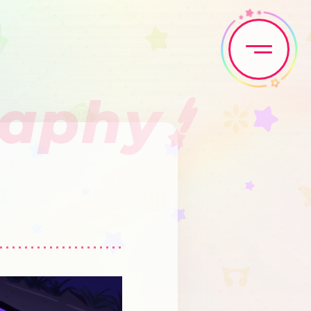
raphy
Home
News
Live•Event
Discography
Artist
Anime
Game
Media