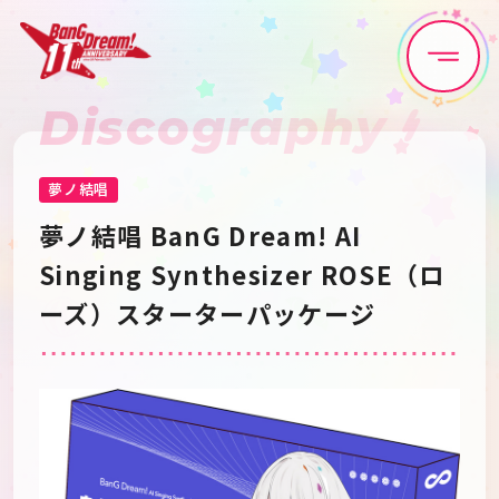
Discography
Home
News
Live•Event
Discography
夢ノ結唱
夢ノ結唱 BanG Dream! AI 
Artist
Anime
Singing Synthesizer ROSE（ロ
ーズ）スターターパッケージ
Game
Media
Schedule
About
Goods