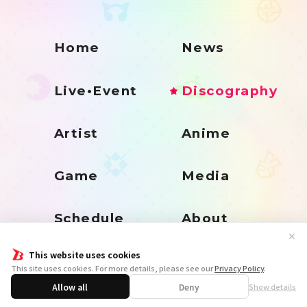
Home
News
Live•Event
Discography
Artist
Anime
Game
Media
Schedule
About
✕
This website uses cookies
Goods
This site uses cookies. For more details, please see our
Privacy Policy
.
Allow all
Deny
Show details