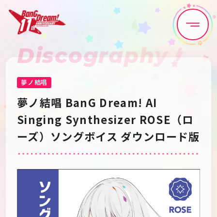
Discography
Home
News
Live•Event
Discography
夢ノ結唱
夢ノ結唱 BanG Dream! AI 
Artist
Anime
Singing Synthesizer ROSE（ロ
ーズ）ソングボイス ダウンロード版
Game
Media
Schedule
About
Goods