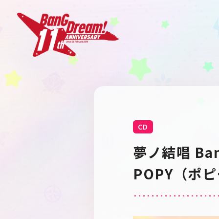
CD
夢ノ結唱 BanG 
POPY（ポピー