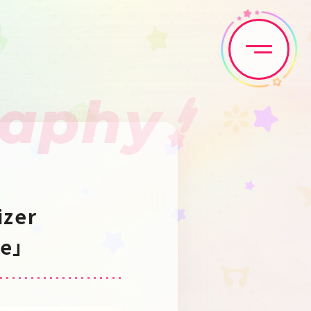
raphy
Home
News
Live•Event
Discography
zer 
Artist
Anime
ce」
Game
Media