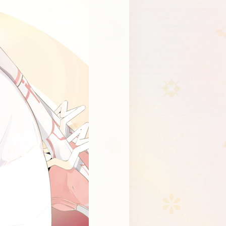
Schedule
About
Goods
JP
EN