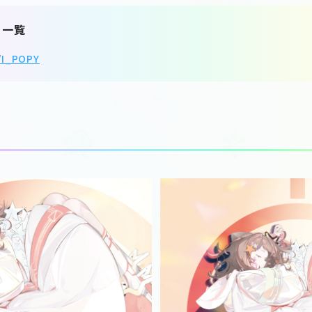
ト一覧
o/I_POPY