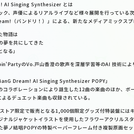
AI Singing Synthesizer とは
ック、声優によるリアルライブなど様々展開を行っている
Dream!（バンドリ！）」による、新たなメディアミックス
た物語は
の夢を共にしてきた
となる」
in'PartyのVo.戸山香澄の歌声を深層学習等のAI 技術
nG Dream! AI Singing Synthesizer POPY」
のコラボレーションにより誕生した12曲の楽曲のほか、ボ
澄によるデュエット楽曲も収録されている。
ストア限定で販売となる1,000個限定グッズ付特装盤には
ジナルジャケットイラストを使用したフラワーアクリルスタ
た夢ノ結唱POPYの特製ペーパーフレーム付き複製原画セ