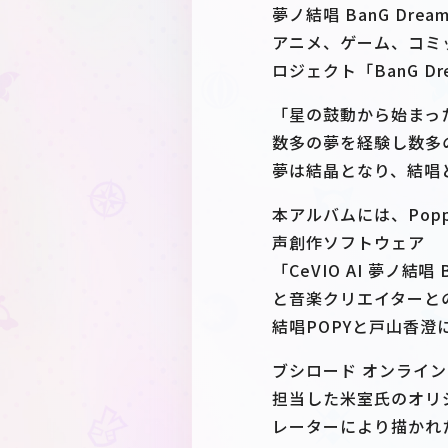
夢ノ結唱 BanG Dream! 
アニメ、ゲーム、コミ
ロジェクト「BanG 
「星の鼓動から始まっ
数多の夢を経験し数多
夢は結晶となり、結唱
本アルバムには、Popp
声創作ソフトウェア
「CeVIO AI 夢ノ結唱 Ba
と音楽クリエイターと
結唱POPYと戸山香
ブシロード オンライン
担当した米室氏のオリ
レーターにより描かれ