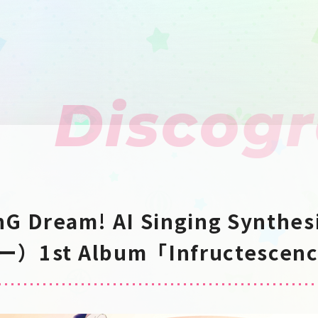
Discog
Dream! AI Singing Synthesi
）1st Album「Infructescen