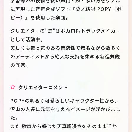
学習等のAI技術を使い声質・癖・歌い方をリアル
に再現した音声合成ソフト『夢ノ結唱 POPY（ポ
ピー）』を使用した楽曲。
クリエイターの"是"はボカロP/トラックメイカー
として活動中。
美しくも毒っ気のある音楽性で無名ながら数多く
のアーティストから絶大な支持を集める新進気鋭
の作家。
クリエイターコメント
POPYの明るく可愛らしいキャラクター性から、
沢山の人達に元気を与えるイメージが浮かびまし
た。
また 歌声から感じた天真爛漫さをそのまま活か