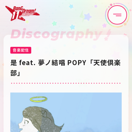
Discography
Home
News
Live•Event
Discography
音楽配信
是 feat. 夢ノ結唱 POPY「天使倶楽
Artist
Anime
部」
Game
Media
Schedule
About
Goods