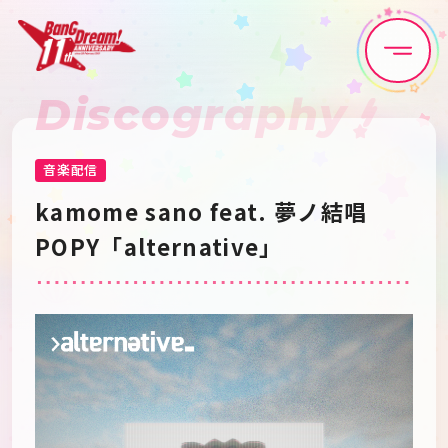
Discography
Home
News
Live•Event
Discography
音楽配信
kamome sano feat. 夢ノ結唱 
Artist
Anime
POPY「alternative」
Game
Media
Schedule
About
Goods