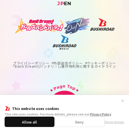
JP
EN
プライバシーポリシー
外部送信ポリシー
クッキーポリシー
｢BanG Dream!(バンドリ！)｣著作物利用に関するガイドライン
✕
This website uses cookies
掲載の記事・写真・イラスト等のすべてのコンテンツの
This site uses cookies. For more details, please see our
Privacy Policy
.
無断複写・転載を禁じます。
© BanG Dream! Project
Allow all
Deny
Show details