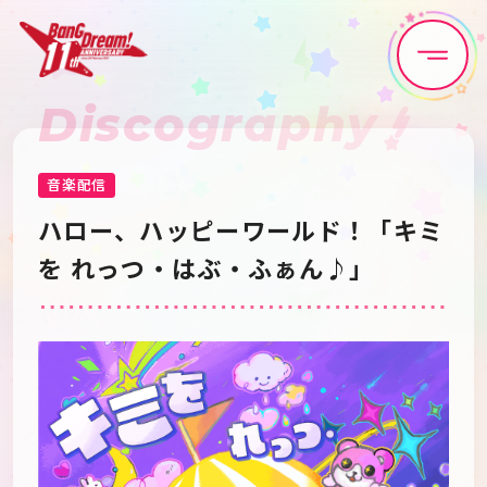
Discography
Home
News
Live•Event
Discography
音楽配信
ハロー、ハッピーワールド！「キミ
Artist
Anime
を れっつ・はぶ・ふぁん♪」
Game
Media
Schedule
About
Goods