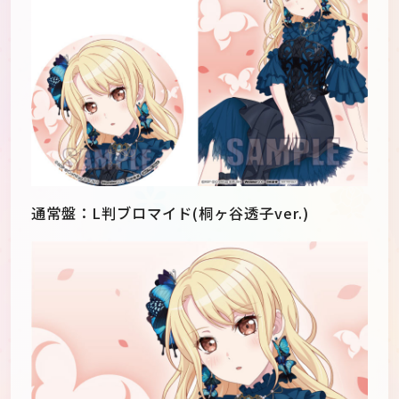
通常盤：L判ブロマイド(桐ヶ谷透子ver.)