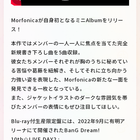
Morfonicaが自身初となるミニAlbumをリリー
ス！
本作ではメンバーの一人一人に焦点を当てた完全
新規書き下ろし曲を5曲収録。
彼女たちメンバーそれぞれが胸のうちに秘めてい
る苦悩や葛藤を紐解き、そしてそれに立ち向かう
力強い姿を表現した、Morfonicaの新たな一面を
発見できる一枚となっている。
また、ジャケットイラストのダークな雰囲気を帯
びたメンバーの表情にもぜひ注目してほしい。
Blu-ray付生産限定盤には、2022年9月に有明ア
リーナにて開催されたBanG Dream!
10th☆LIVE DAY2 :