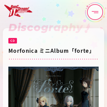
Discography
Home
News
Live•Event
Discography
CD
Morfonica ミニAlbum「forte」
Artist
Anime
Game
Media
Schedule
About
Goods