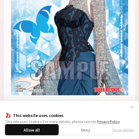
▼Amazon.co.jp
✕
This website uses cookies
Blu-ray付生産限定盤：缶バッジ(56mm)+L判ブ
This site uses cookies. For more details, please see our
Privacy Policy
.
ロマイド
Allow all
Deny
Show details