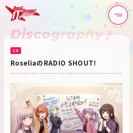
Discography
Home
News
Live•Event
Discography
CD
RoseliaのRADIO SHOUT!
Artist
Anime
Game
Media
Schedule
About
Goods