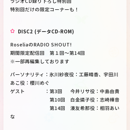
ラジオCD録り下ろし特別回
特別回だけの限定コーナーも！
DISC2 (データCD-ROM)
RoseliaのRADIO SHOUT!
期間限定配信回 第１回～第14回
※一部再編集しております
パーソナリティ：氷川紗夜役：工藤晴香、宇田川
あこ役：櫻川めぐ
ゲスト ：第3回 今井リサ役：中島由貴
第10回 白金燐子役：志崎樺音
第14回 湊友希那役：相羽あい
な