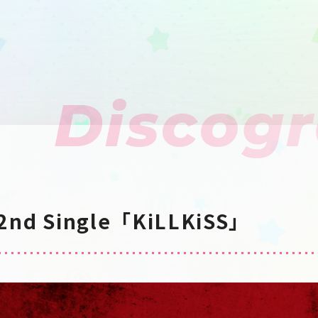
Discog
 2nd Single「KiLLKiSS」