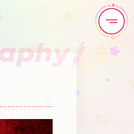
raphy
Home
News
Live•Event
Discography
Artist
Anime
Game
Media