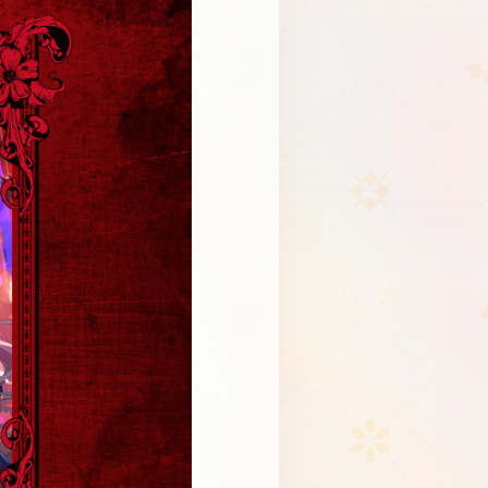
Schedule
About
Goods
JP
EN