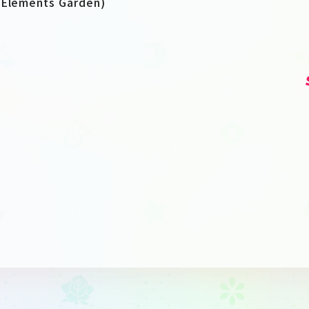
ments Garden)
ト