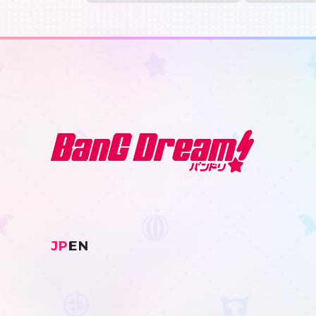
JP
EN