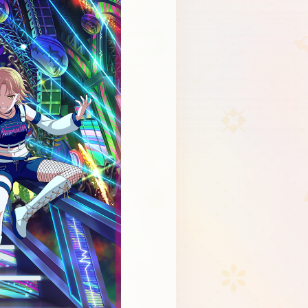
Schedule
About
Goods
JP
EN