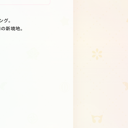
ソング。
Nの新境地。