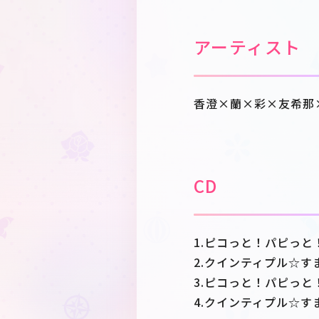
アーティスト
香澄×蘭×彩×友希那
CD
1.ピコっと！パピっ
2.クインティプル☆す
3.ピコっと！パピっと！！
4.クインティプル☆すまいる