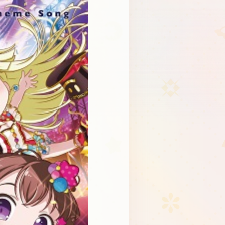
Schedule
About
Goods
JP
EN