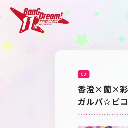
CD
香澄×蘭×
ガルパ☆ピ