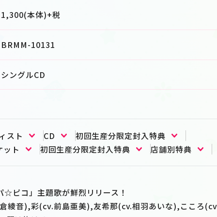
1,300(本体)+税
BRMM-10131
シングルCD
ィスト
CD
初回生産分限定封入特典
ケット
初回生産分限定封入特典
店舗別特典
 ガルパ☆ピコ」主題歌が鮮烈リリース！
.佐倉綾音),彩(cv.前島亜美),友希那(cv.相羽あいな),こころ