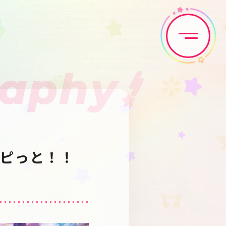
raphy
Home
News
Live•Event
Discography
ピっと！！
Artist
Anime
Game
Media