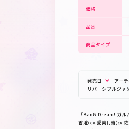
価格
品番
商品タイプ
発売日
アーテ
リバーシブルジャ
「BanG Dream!
香澄(cv.愛美),蘭(cv