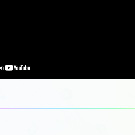
r="0" allowfullscreen="">