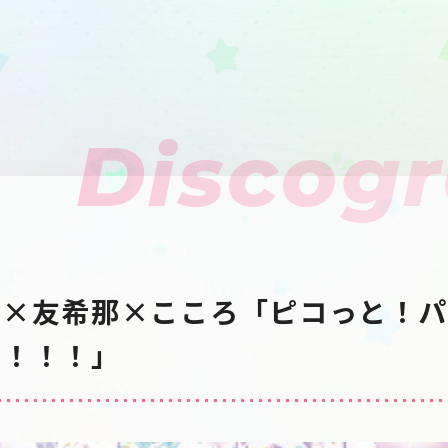
Discog
彩×友希那×こころ「ピコっと！パ
コ！！！」