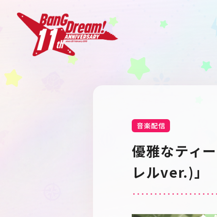
音楽配信
優雅なティー
レルver.)」