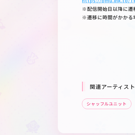
https://bmu.lnk.to
※配信開始日以降に遷
※遷移に時間がかかる
関連アーティス
シャッフルユニット