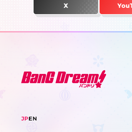
JP
EN