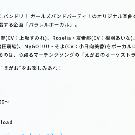
たバンドリ！ ガールズバンドパーティ！のオリジナル楽曲
唱する企画「パラレルボーカル」。
es・千聖(CV：上坂すみれ)、Roselia・友希那(CV：相羽あ
田萌絵)、MyGO!!!!!・そよ(CV：小日向美香)をボー
るのは、心躍るマーチングソングの「えがおのオーケスト
る"えがお"をお楽しみあれ！
00〜
nload