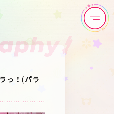
raphy
Home
News
Live•Event
Discography
ラっ！(パラ
Artist
Anime
Game
Media