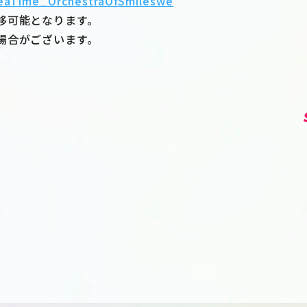
/TeaTime_OrchestraOfSmileswe
移可能となります。
場合がございます。
ト