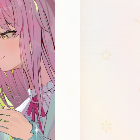
Schedule
About
Goods
JP
EN