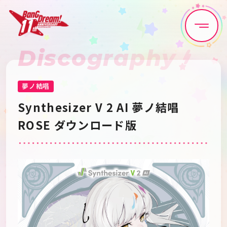
Discography
Home
News
Live•Event
Discography
夢ノ結唱
Synthesizer V 2 AI 夢ノ結唱 
Artist
Anime
ROSE ダウンロード版
Game
Media
Schedule
About
Goods