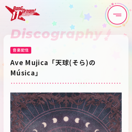
Discography
Home
News
Live•Event
Discography
音楽配信
Ave Mujica「天球(そら)の
Artist
Anime
Música」
Game
Media
Schedule
About
Goods