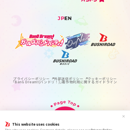
JP
EN
プライバシーポリシー
外部送信ポリシー
クッキーポリシー
｢BanG Dream!(バンドリ！)｣著作物利用に関するガイドライン
✕
This website uses cookies
掲載の記事・写真・イラスト等のすべてのコンテンツの
This site uses cookies. For more details, please see our
Privacy Policy
.