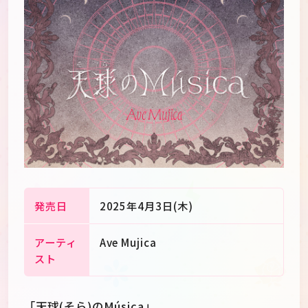
発売日
2025年4月3日(木)
アーティ
Ave Mujica
JP
EN
スト
「天球(そら)のMúsica」