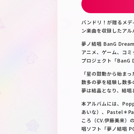
バンドリ！が贈るメデ
ン楽曲を収録したアル
夢ノ結唱 BanG Dream! 
アニメ、ゲーム、コミ
プロジェクト「BanG
「星の鼓動から始まっ
数多の夢を経験し数多
夢は結晶となり、結唱
本アルバムには、Poppin
あいな）、Pastel＊P
ころ（CV.伊藤美来
唱ソフト「夢ノ結唱 P