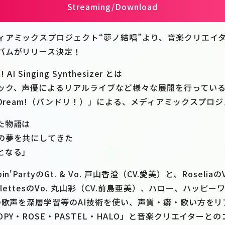
Streaming/Download
ィアミックスプロジェクト“夢ノ結唱”より、音楽クリエイ
バムがリリース決定！
AI Singing Synthesizer とは
ック、声優によるリアルライブなど様々な展開を行ってい
 Dream!（バンドリ！）」による、メディアミックスプロ
た物語は
の夢を共にしてきた
となる」
'PartyのGt. & Vo. 戸山香澄（CV.愛美）と、Roselia
alettesのVo. 丸山彩（CV.前島亜美）、ハロー、ハッピー
）の歌声を深層学習等のAI技術を使い、声質・癖・歌い方を
OPY・ROSE・PASTEL・HALO」と音楽クリエイターと