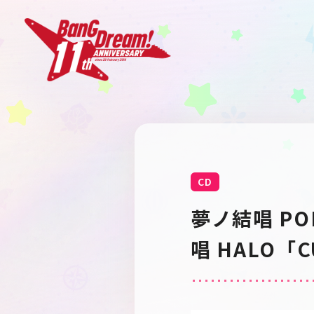
CD
夢ノ結唱 PO
唱 HALO「C