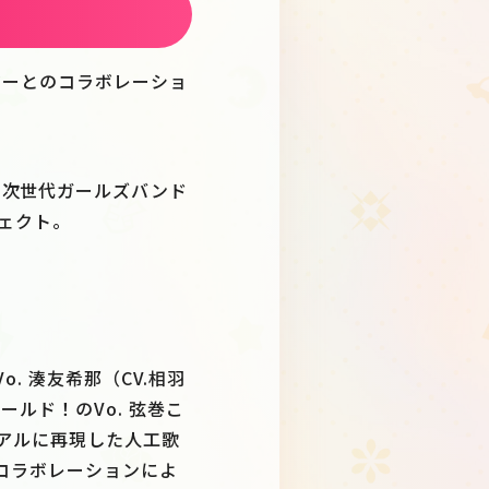
ターとのコラボレーショ
る次世代ガールズバンド
ジェクト。
のVo. 湊友希那（CV.相羽
ワールド！のVo. 弦巻こ
リアルに再現した人工歌
のコラボレーションによ