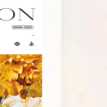
Schedule
About
Goods
JP
EN