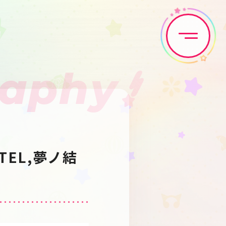
raphy
Home
News
Live•Event
Discography
TEL,夢ノ結
Artist
Anime
Game
Media