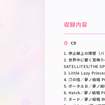
収録内容
CD
1. 停止線上の障壁（
2. 世界中に響く耳鳴
SATELLITES/THE 
3. Little Lazy Pr
4. 汀の宿／夢ノ結唱 
5. ポータルＢ／夢ノ結唱 
6. Hatch／夢ノ結唱 P
7. ヌード／夢ノ結唱 R