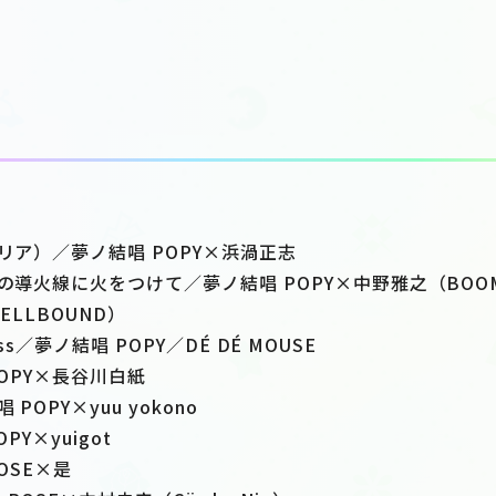
バリア）／夢ノ結唱 POPY×浜渦正志
りの導火線に火をつけて／夢ノ結唱 POPY×中野雅之（BOOM
SPELLBOUND）
incess／夢ノ結唱 POPY／DÉ DÉ MOUSE
POPY×長谷川白紙
POPY×yuu yokono
OPY×yuigot
OSE×是