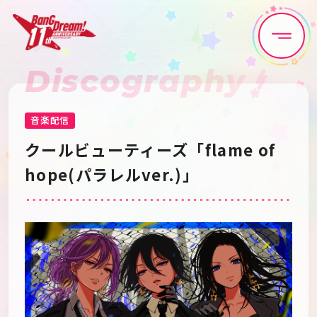
Discography
Home
News
Live•Event
Discography
音楽配信
クールビューティーズ「flame of 
Artist
Anime
hope(パラレルver.)」
Game
Media
Schedule
About
Goods