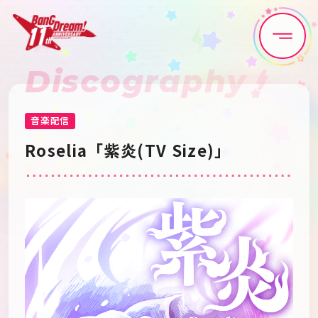
Discography
Home
News
Live•Event
Discography
音楽配信
Roselia「紫炎(TV Size)」
Artist
Anime
Game
Media
Schedule
About
Goods