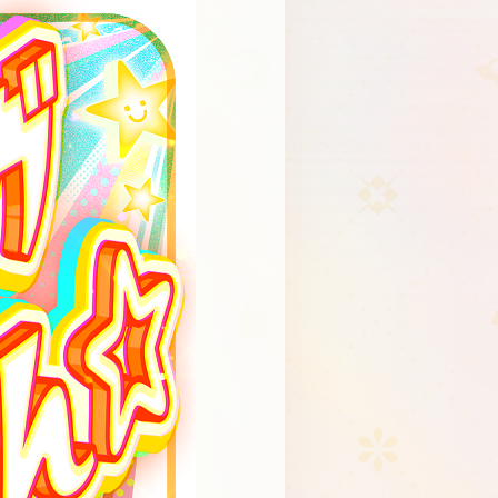
Schedule
About
Goods
JP
EN