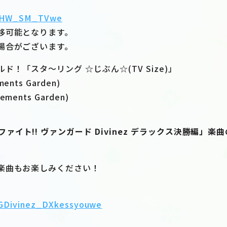
o/HHW_SM_TVwe
移可能となります。
場合がございます。
！「スタ〜リング ☆じぶん☆(TV Size)」
nts Garden)
ents Garden)
ファイト!! ヴァンガード Divinez デラックス決勝編」
楽曲もお楽しみください！
/VGDivinez_DXkessyouwe