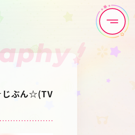
raphy
Home
News
Live•Event
Discography
ぶん☆(TV 
Artist
Anime
Game
Media