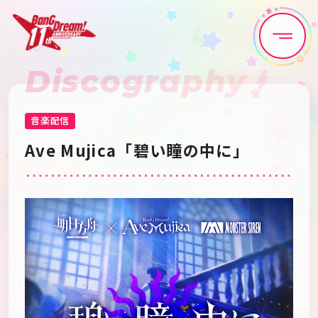
Discography
Home
News
Live•Event
Discography
音楽配信
Ave Mujica「碧い瞳の中に」
Artist
Anime
Game
Media
Schedule
About
Goods