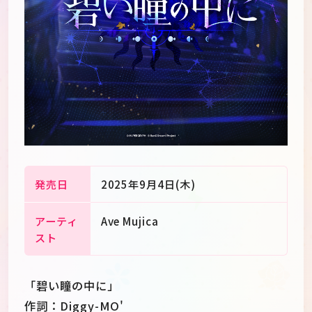
発売日
2025年9月4日(木)
アーティ
Ave Mujica
スト
JP
EN
「碧い瞳の中に」
作詞：Diggy-MO'