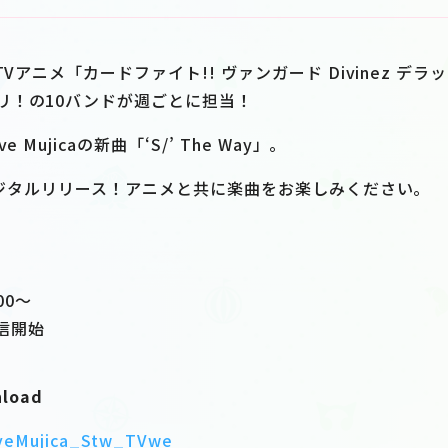
TVアニメ「カードファイト!! ヴァンガード Divinez デ
リ！の10バンドが週ごとに担当！
 Mujicaの新曲「‘S/’ The Way」。
でデジタルリリース！アニメと共に楽曲をお楽しみください。
00〜
信開始
nload
/AveMujica_Stw_TVwe