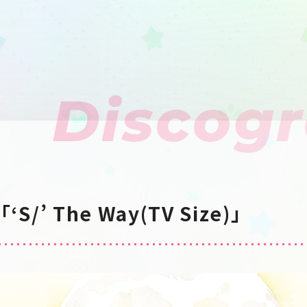
Discog
「‘S/’ The Way(TV Size)」