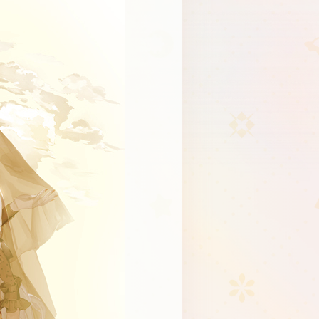
Schedule
About
Goods
JP
EN