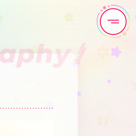
raphy
Home
News
Live•Event
Discography
Artist
Anime
Game
Media