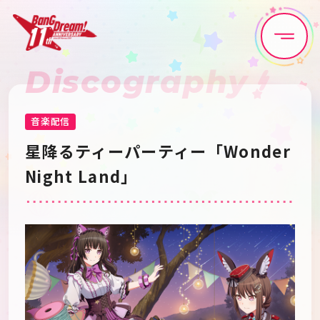
Discography
Home
News
Live•Event
Discography
音楽配信
星降るティーパーティー「Wonder 
Artist
Anime
Night Land」
Game
Media
Schedule
About
Goods