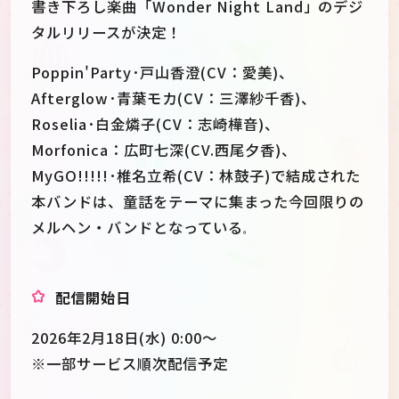
書き下ろし楽曲「Wonder Night Land」のデジ
タルリリースが決定！
Poppin'Party･戸山香澄(CV：愛美)、
Afterglow･青葉モカ(CV：三澤紗千香)、
Roselia･白金燐子(CV：志崎樺音)、
Morfonica：広町七深(CV.西尾夕香)、
MyGO!!!!!･椎名立希(CV：林鼓子)で結成された
本バンドは、童話をテーマに集まった今回限りの
メルヘン・バンドとなっている
。
配信開始日
2026年2月18日(水) 0:00〜
※一部サービス順次配信予定