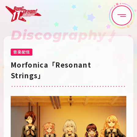
Discography
Home
News
Live•Event
Discography
音楽配信
Morfonica「Resonant 
Artist
Anime
Strings」
Game
Media
Schedule
About
Goods