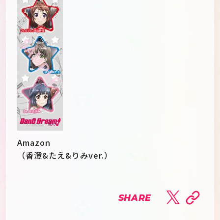
Amazon
（香澄&たえ&りみver.）
SHARE