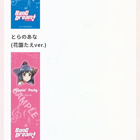
とらのあな
(花園たえver.)