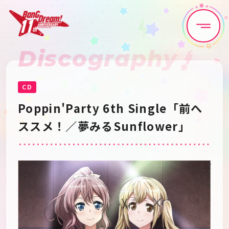
Discography
Home
News
Live•Event
Discography
CD
Poppin'Party 6th Single「前へ
Artist
Anime
ススメ！／夢みるSunflower」
Game
Media
Schedule
About
Goods