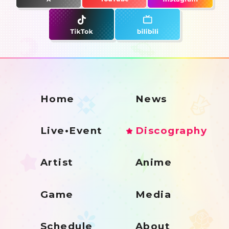
Home
News
Live•Event
Discography
Artist
Anime
Game
Media
Schedule
About