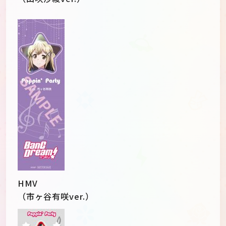
HMV
（市ヶ谷有咲ver.）