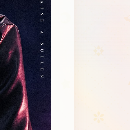
Schedule
About
Goods
JP
EN