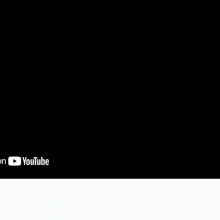
r="0" allowfullscreen="">