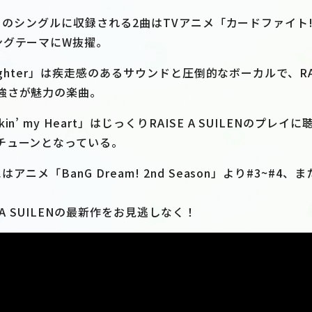
EN3枚目のシングルに収録される2曲はTVアニメ「カードファイト
ングテーマにW抜擢。
e Fighter」は疾走感のあるサウンドと圧倒的なボーカルで、RAI
強さが魅力の楽曲。
n’ my Heart」はじっくりRAISE A SUILENのプ
チューンとなっている。
アニメ「BanG Dream! 2nd Season」より#3~#4、また「
 A SUILENの最新作をお見逃しなく！