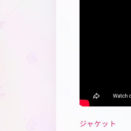
】?rel=0" frameborde
ジャケット