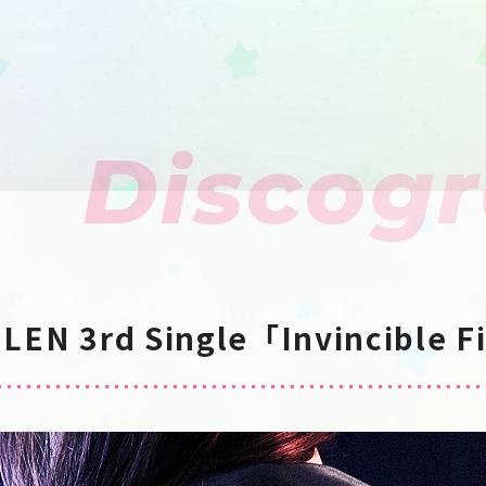
Discog
ILEN 3rd Single「Invincible F