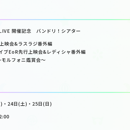
0th☆LIVE 開催記念 バンドリ！シアター
GHT」上映会&ラスラジ番外編
a単独ライブEoR先行上映会&レディシャ番外編
編 ～モルフォニ鑑賞会～
)・24日(土)・25日(日)
:00