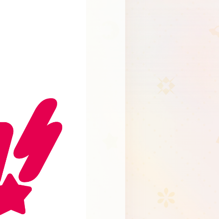
Schedule
About
Goods
JP
EN