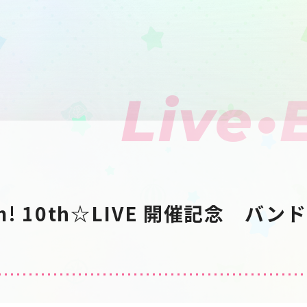
Live•
eam! 10th☆LIVE 開催記念 バ