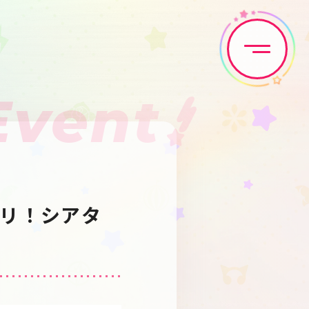
Event
Home
News
Live•Event
Discography
ンドリ！シアタ
Artist
Anime
Game
Media