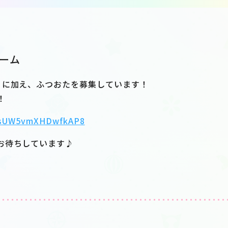
ーム
りに加え、ふつおたを募集しています！
！
/s2sUW5vmXHDwfkAP8
お待ちしています♪