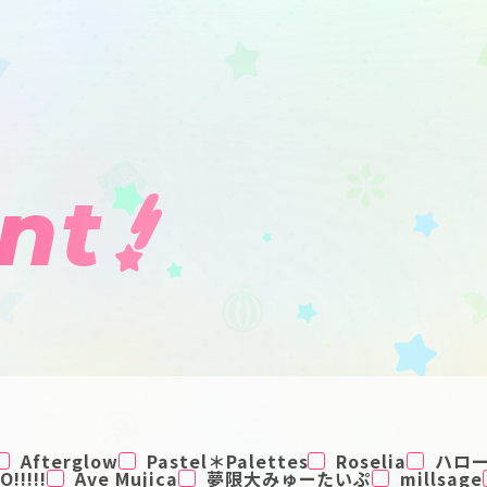
nt
Afterglow
Pastel＊Palettes
Roselia
ハロ
!!!!!
Ave Mujica
夢限大みゅーたいぷ
millsage