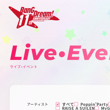
Live•Eve
ライブ•イベント
すべて
Poppin'Party
アーティスト
RAISE A SUILEN
MyGO