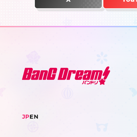
JP
EN