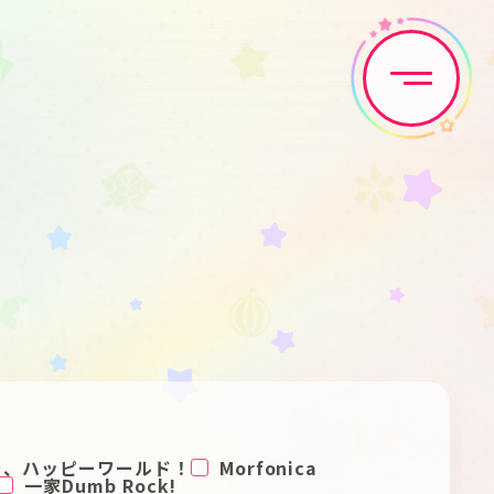
Home
News
Live•Event
Discography
Artist
Anime
Game
Media
ー、ハッピーワールド！
Morfonica
一家Dumb Rock!