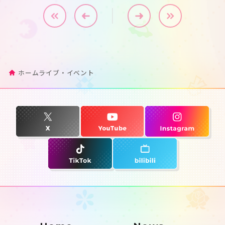
すべて
ライブ
イベント
その他
開催年月
キーワード
ホーム
ライブ・イベント
検索
この条件で検索
JP
EN