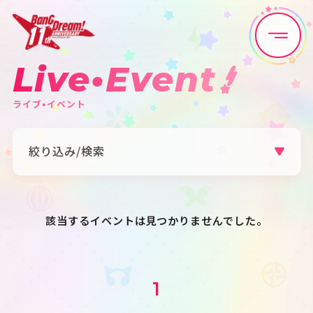
Live•Event
Home
News
ライブ•イベント
Live•Event
Discography
絞り込み/検索
Artist
Anime
アーティスト
すべて
Poppin'Party
Afterglow
Game
Media
Pastel＊Palettes
Roselia
該当するイベントは見つかりませんでした。
ハロー、ハッピーワールド！
Morfonica
RAISE A SUILEN
MyGO!!!!!
Ave Mujica
夢限大みゅーたいぷ
Schedule
About
millsage
一家Dumb Rock!
シャッフルユニット
その他
1
カテゴリ
Goods