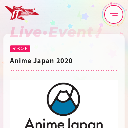
Live•Event
Home
News
Live•Event
Discography
イベント
Anime Japan 2020
Artist
Anime
Game
Media
Schedule
About
Goods