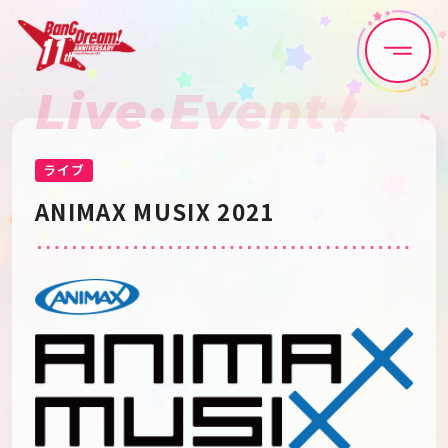
Live•Event
Home
News
Live•Event
Discography
ライブ
ANIMAX MUSIX 2021
Artist
Anime
Game
Media
Schedule
About
Goods